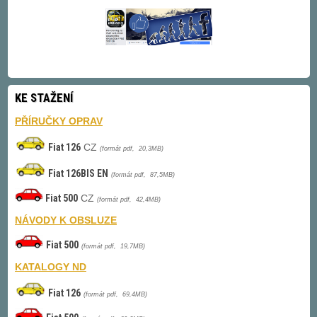
KE STAŽENÍ
PŘÍRUČKY OPRAV
Fiat 126
CZ
(formát pdf, 20,3MB)
Fiat 126BIS EN
(formát pdf, 87,5MB)
Fiat 500
CZ
(formát pdf, 42,4MB)
NÁVODY K OBSLUZE
Fiat 500
(formát pdf, 19,7MB)
KATALOGY ND
Fiat 126
(formát pdf, 69,4MB)