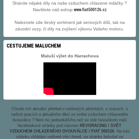
Sháníte nějaké díly na naše vzduchem chlazené miláčky ?
Navštivte náš eshop
www.fiat500126.cz
Naleznete zde široký sortiment jak seriových dílů, tak na
závodní vozy, či díly na zvýšení výkonu Vašeho motoru.
CESTUJEME MALUCHEM
Maluší výlet do Harrachova
Chcete mít aktuální přehled o veškerých aktivitách, o srazech, o
našich pracích a aktuálního dění ze světa vzduchem chlazeného
dvouválce ? Není nic jednoduššího,než se stát fanouškem naší
facebookové stránky pod názvem
REVORACING / SVĚT
VZDUCHEM CHLAZENÉHO DVOUVÁLCE / FIAT 500126
. Na tuto
stránku vkládám veškeré věci ihned, na stránky bohužel se