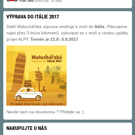
Fiat 500
(formát pdf, 69,3MB)
VÝPRAVA DO ITÁLIE 2017
Další Maluchářská výprava směřuje k moři do
Itálie
. Plánujeme
najet přes 3 tisíce kilometrů, vykoupat se v moři a cestou zpátky
projet ALPY.
Termín je 21.8.-3.9.2017
.
Nevíte kam na dovolenou ? Přidejte se :)
NAKUPUJTE U NÁS