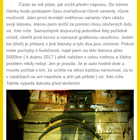
Často se mě ptáte, jak snížit přední nápravu. Do tohoto
článku budu postupem času zveřejňovat různé varianty, různé
možnosti. Jako první levnější ověřenou variantu Vám ukážu
svojí listovku, kterou jsem snížil za pomocí dvou otočených listů,
viz. foto níže. Samozřejmě doporučuji jednotlivé listy pořádně
očistit, ošetřit proti korozi a namazat grafitovou vazelínou. Jeden
list (třetí) je přidaný z jiné listovky a tyto dva jsou otočené. Pokud
máte pochyby o funkčnosti, najel jsem na této listovce přes
5000km ( k dubnu 2017 ) plně naložen s celou rodinou a žádný
problém nikdy nebyl. Jen je pravda, že je auto hodně dole a
musíte počítat s tím, že ucítíte na silnici každou nerovnost, za to
v zatáčkách se ani nepohne a drží jak přibité:) viz. foto níže.
Takhle vypadá listovka před složením.