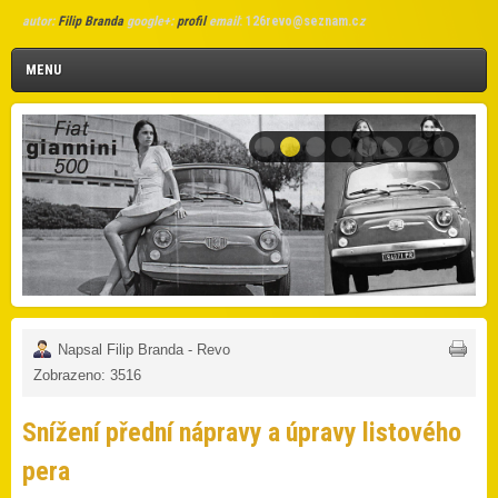
autor:
Filip Branda
google+:
profil
email
:
126revo@seznam.c
z
MENU
Napsal Filip Branda - Revo
Zobrazeno: 3516
Snížení přední nápravy a úpravy listového
pera